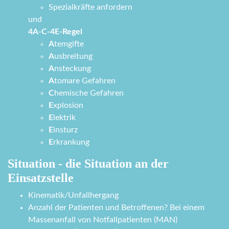
Spezialkräfte anfordern
und
4A-C-4E-Regel
A
temgifte
A
usbreitung
A
nsteckung
A
tomare Gefahren
C
hemische Gefahren
E
xplosion
E
lektrik
E
insturz
E
rkrankung
Situation - die Situation an der
Einsatzstelle
Kinematik/Unfallhergang
Anzahl der Patienten und Betroffenen? Bei einem
Massenanfall von Notfallpatienten (MAN)