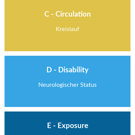
C - Circulation
Kreislauf
D - Disability
Neurologischer Status
E - Exposure